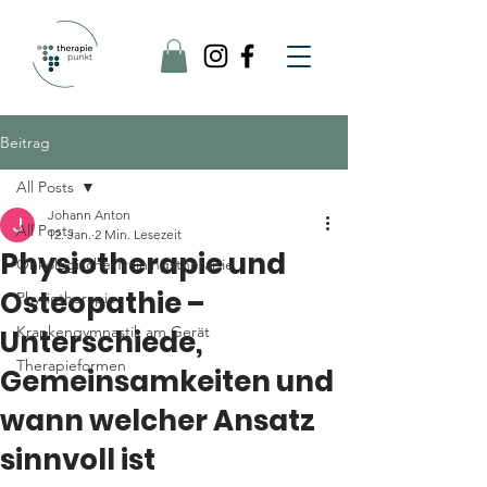
Beitrag
All Posts
Johann Anton
All Posts
12. Jan.
2 Min. Lesezeit
Physiotherapie und
Onkologische Trainingstherapie
Osteopathie –
Physiotherapie
Krankengymnastik am Gerät
Unterschiede,
Therapieformen
Gemeinsamkeiten und
wann welcher Ansatz
sinnvoll ist